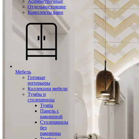
Асимметричные
Отдельностоящие
Комплекты ванн
Мебель
Готовые
интерьеры
Коллекции мебели
Тумбы и
столешницы
Тумба
Панель с
раковиной
Столешницы
без
раковины
Тумба с