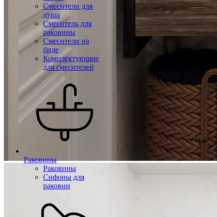
Смесители для
душа
Смеситель для
раковины
Смесители на
биде
Комплектующие
для смесителей
Раковины
Раковины
Сифоны для
раковин