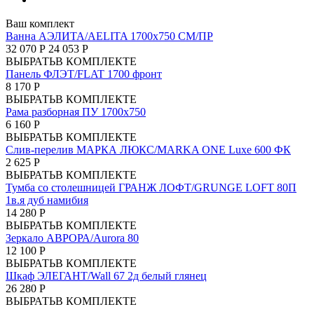
Ваш комплект
Ванна АЭЛИТА/AELITA 1700х750 СМ/ПР
32 070 Р
24 053 Р
ВЫБРАТЬ
В КОМПЛЕКТЕ
Панель ФЛЭТ/FLAT 1700 фронт
8 170 Р
ВЫБРАТЬ
В КОМПЛЕКТЕ
Рама разборная ПУ 1700х750
6 160 Р
ВЫБРАТЬ
В КОМПЛЕКТЕ
Слив-перелив МАРКА ЛЮКС/MARKA ONE Luxe 600 ФК
2 625 Р
ВЫБРАТЬ
В КОМПЛЕКТЕ
Тумба со столешницей ГРАНЖ ЛОФТ/GRUNGE LOFT 80П
1в.я дуб намибия
14 280 Р
ВЫБРАТЬ
В КОМПЛЕКТЕ
Зеркало АВРОРА/Aurora 80
12 100 Р
ВЫБРАТЬ
В КОМПЛЕКТЕ
Шкаф ЭЛЕГАНТ/Wall 67 2д белый глянец
26 280 Р
ВЫБРАТЬ
В КОМПЛЕКТЕ