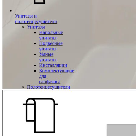
Унитазы и
полотенцесушители
Унитазы
Напольные
унитазы
Подвесные
унитазы
Умные
унитазы
Инсталляции
Комплектующие
для
санфаянса
Полотенцесушители