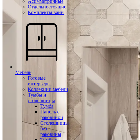
Асимметричные
Отдельностоящие
Комплекты ванн
Мебель
Готовые
интерьеры
Коллекции мебели
Тумбы и
столешницы
Тумба
Панель с
раковиной
Столешницы
без
раковины
Тумба с