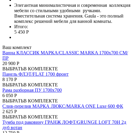
Элегантная минималистичная и современная коллекция
мебели со стильными удобными ручками.
Вместительная система хранения. Gaula - это полный
комплекс решений мебели для ванной комнаты.
Итого:
5 450 Р
Ваш комплект
Ванна КЛАССИК МАРКА/CLASSIC MARKA 1700х700 СМ/
ПР
20 900 Р
ВЫБРАТЬ
В КОМПЛЕКТЕ
Панель ФЛЭТ/FLAT 1700 фронт
8 170 Р
ВЫБРАТЬ
В КОМПЛЕКТЕ
Рама разборная ПУ 1700х700
6 050 Р
ВЫБРАТЬ
В КОМПЛЕКТЕ
Слив-перелив МАРКА ЛЮКС/MARKA ONE Luxe 600 ФК
2 625 Р
ВЫБРАТЬ
В КОМПЛЕКТЕ
Тумба под раковину ГРАНЖ ЛОФТ/GRUNGE LOFT 70Н 2д
дуб вотан
12 750 Р