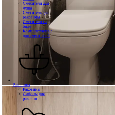
Смесители для
душа
Смеситель для
раковины
Смесители на
биде
Комплектующие
для смесителей
Раковины
Раковины
Сифоны для
раковин