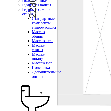
Подголовники
Ручки для ванны
Гидромассажные
опции
Стандартные
комплекты
гидромассажа
Массаж
общий
Массаж тела
Массаж
спины
Массаж
шиацу
Массаж ног
Подсветка
Дополнительные
опции