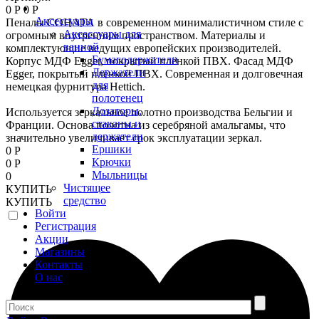
0 Р
0 Р
Аксессуары
Пеналы СОНАТА в современном минималистичном стиле с
Аксессуары для
огромным внутренним пространством. Материалы и
ванной
комплектующие ведущих европейских производителей.
Бумагодержатели
Корпус МДФ Egger, покрытый плёнкой ПВХ. Фасад МДФ
Держатели
Egger, покрытый плёнкой ПВХ. Современная и долговечная
для
немецкая фурнитура Hettich.
полотенец
Дозаторы,
Используется зеркальное полотно производства Бельгии и
стаканы и
Франции. Основа полотна из серебряной амальгамы, что
держатели
значительно увеличивает срок эксплуатации зеркал.
Ершики
0 Р
Крючки
0 Р
Мыльницы
0
Чистящее
КУПИТЬ
средство
КУПИТЬ
Войти
Регистрация
Акции
Магазины
Контакты
О нас