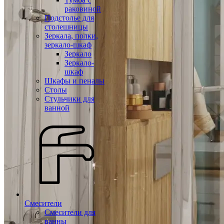
раковиной
Подстолье для
столешницы
Зеркала, полки,
зеркало-шкаф
Зеркало
Зеркало-
шкаф
Шкафы и пеналы
Столы
Стульчики для
ванной
Смесители
Смесители для
ванны