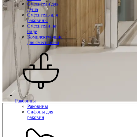
Смесители для
душа
Смеситель для
раковины
Смесители на
биде
Комплектующие
для смесителей
Раковины
Раковины
Сифоны для
раковин