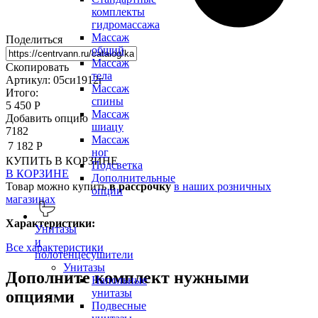
комплекты
гидромассажа
Массаж
Поделиться
общий
Массаж
Скопировать
тела
Артикул: 05си1912г
Массаж
Итого:
спины
5 450 Р
Массаж
Добавить опцию
шиацу
7182
Массаж
7 182 Р
ног
КУПИТЬ
В КОРЗИНЕ
Подсветка
В КОРЗИНЕ
Дополнительные
Товар можно купить
в рассрочку
в наших розничных
опции
магазинах
Характеристики:
Унитазы
и
Все характеристики
полотенцесушители
Унитазы
Дополните комплект нужными
Напольные
унитазы
опциями
Подвесные