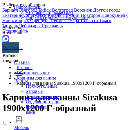
Выберите свой город
Гидромассаж
Барнаул
Белгород
Бийск
Волгоград
Воронеж
Другой город
Что такое гидромассаж?
Екатеринбург
Ижевск
Казань
Нижний Новгород
Новокузнецк
Собрать гидромассажную ванну
Новосибирск
Оренбург
Пермь
Самара
Тольятти
Томск
Тюмень
Чебоксары
Ярославль
Ваш город:
Перезвонить
Ярославль
Магазины
Каталог
товаров
Главная
-
Каталог
-
Опции для ванн
-
Карнизы для ванны
Ванны
- Карниз для ванны Sirakusa 1900х1200 Г-образный
Прямоугольные
Угловые
Карниз для ванны Sirakusa
Асимметричные
Отдельностоящие
1900х1200 Г-образный
Комплекты
ванн
Мебель