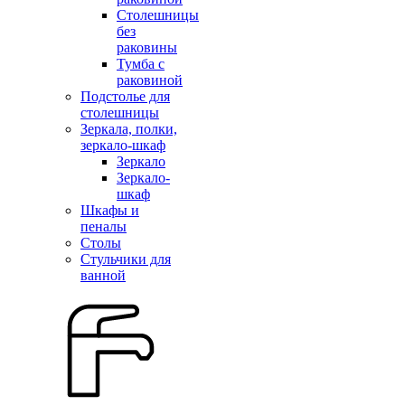
Столешницы
без
раковины
Тумба с
раковиной
Подстолье для
столешницы
Зеркала, полки,
зеркало-шкаф
Зеркало
Зеркало-
шкаф
Шкафы и
пеналы
Столы
Стульчики для
ванной