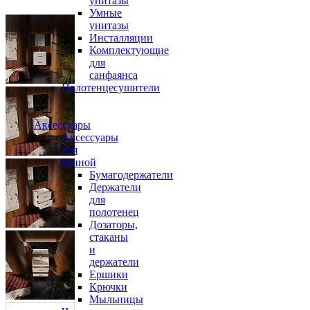
унитазы
Умные
унитазы
Инсталляции
Комплектующие
для
санфаянса
Полотенцесушители
Аксессуары
Аксессуары
для
ванной
Бумагодержатели
Держатели
для
полотенец
Дозаторы,
стаканы
и
держатели
Ершики
Крючки
Мыльницы