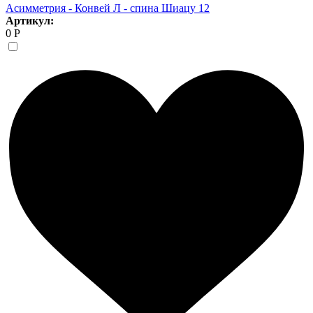
Асимметрия - Конвей Л - спина Шиацу 12
Артикул:
0 Р