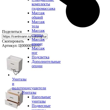
комплекты
гидромассажа
Массаж
общий
Массаж
тела
Массаж
Поделиться
спины
Массаж
Скопировать
шиацу
Артикул: Ц0000051157
Массаж
ног
Подсветка
Дополнительные
опции
Унитазы
и
полотенцесушители
Унитазы
Напольные
унитазы
Подвесные