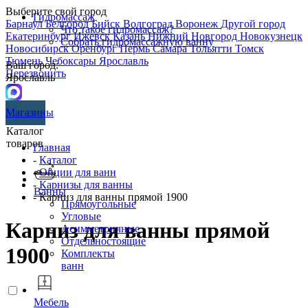
Выберите свой город
Гидромассаж
Барнаул
Белгород
Бийск
Волгоград
Воронеж
Другой город
Что такое гидромассаж?
Екатеринбург
Ижевск
Казань
Нижний Новгород
Новокузнецк
Собрать гидромассажную ванну
Новосибирск
Оренбург
Пермь
Самара
Тольятти
Томск
Тюмень
Чебоксары
Ярославль
Ваш город:
Перезвонить
Ярославль
Магазины
Каталог
товаров
Главная
-
Каталог
-
Опции для ванн
-
Карнизы для ванны
Ванны
- Карниз для ванны прямой 1900
Прямоугольные
Угловые
Карниз для ванны прямой
Асимметричные
Отдельностоящие
1900
Комплекты
ванн
Мебель