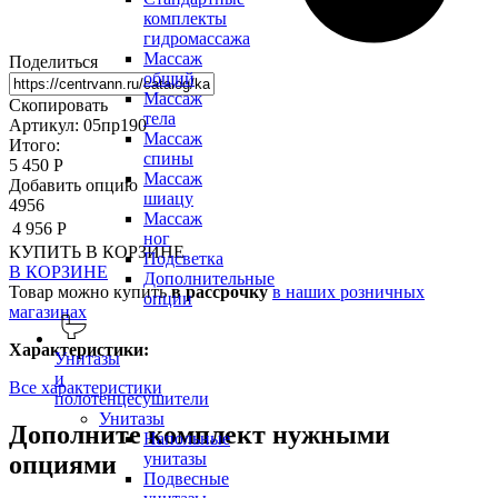
комплекты
гидромассажа
Массаж
Поделиться
общий
Массаж
Скопировать
тела
Артикул: 05пр190
Массаж
Итого:
спины
5 450 Р
Массаж
Добавить опцию
шиацу
4956
Массаж
4 956 Р
ног
КУПИТЬ
В КОРЗИНЕ
Подсветка
В КОРЗИНЕ
Дополнительные
Товар можно купить
в рассрочку
в наших розничных
опции
магазинах
Характеристики:
Унитазы
и
Все характеристики
полотенцесушители
Унитазы
Дополните комплект нужными
Напольные
унитазы
опциями
Подвесные