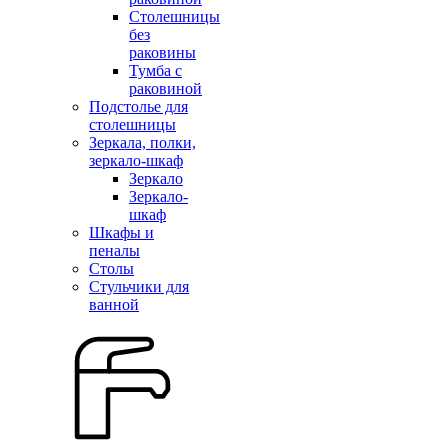
Столешницы
без
раковины
Тумба с
раковиной
Подстолье для
столешницы
Зеркала, полки,
зеркало-шкаф
Зеркало
Зеркало-
шкаф
Шкафы и
пеналы
Столы
Стульчики для
ванной